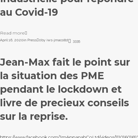
au Covid-19
Read more
April 16, 2020
in
Press
0
by
iws-jmacoltd
3335
Jean-Max fait le point sur
la situation des PME
pendant le lockdown et
livre de precieux conseils
sur la reprise.
https://www.facebook.com/JmAppanahCoLtd/videos/1110160169