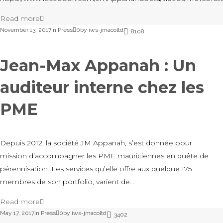
Read more
November 13, 2017
in
Press
0
by
iws-jmacoltd
8108
Jean-Max Appanah : Un
auditeur interne chez les
PME
Depuis 2012, la société JM Appanah, s’est donnée pour
mission d’accompagner les PME mauriciennes en quête de
pérennisation. Les services qu’elle offre aux quelque 175
membres de son portfolio, varient de…
Read more
May 17, 2017
in
Press
0
by
iws-jmacoltd
3402