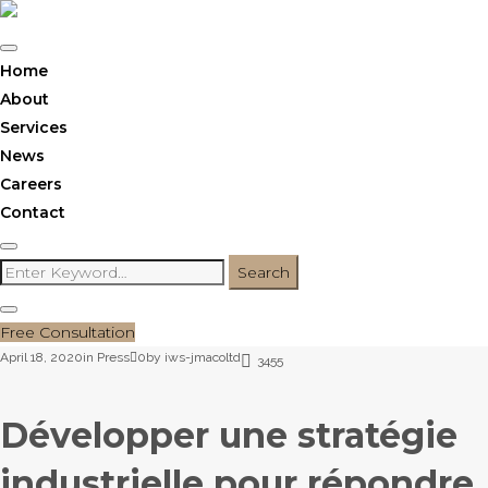
Skip
to
content
Home
About
Services
News
Careers
Contact
Search
Search
for:
Free Consultation
CATEGORY:
April 18, 2020
in
Press
0
by
iws-jmacoltd
3455
PRESS
Développer une stratégie
industrielle pour répondre