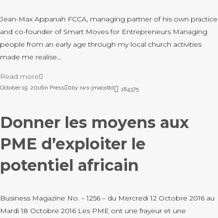
Jean-Max Appanah FCCA, managing partner of his own practice
and co-founder of Smart Moves for Entrepreneurs Managing
people from an early age through my local church activities
made me realise…
Read more
October 19, 2016
in
Press
0
by
iws-jmacoltd
184375
Donner les moyens aux
PME d’exploiter le
potentiel africain
Business Magazine No. – 1256 – du Mercredi 12 Octobre 2016 au
Mardi 18 Octobre 2016 Les PME ont une frayeur et une